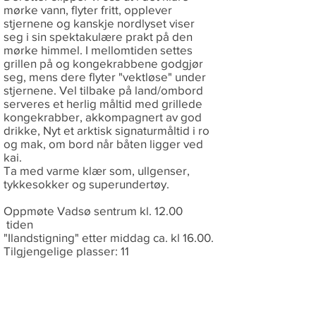
mørke vann, flyter fritt, opplever
stjernene og kanskje nordlyset viser
seg i sin spektakulære prakt på den
mørke himmel. I mellomtiden settes
grillen på og kongekrabbene godgjør
seg, mens dere flyter "vektløse" under
stjernene. Vel tilbake på land/ombord
serveres et herlig måltid med grillede
kongekrabber, akkompagnert av god
drikke, Nyt et arktisk signaturmåltid i ro
og mak, om bord når båten ligger ved
kai.
Ta med varme klær som, ullgenser,
tykkesokker og superundertøy.
Oppmøte Vadsø sentrum kl. 12.00
tiden
"Ilandstigning" etter middag ca. kl 16.00.
Tilgjengelige plasser: 11