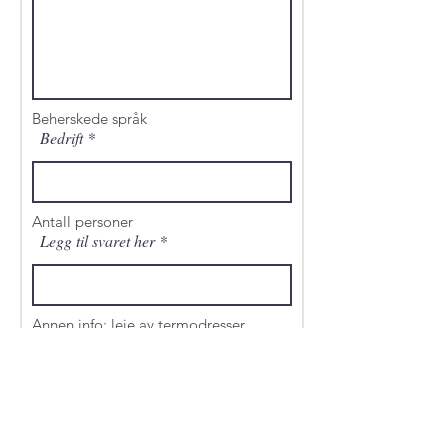
Beherskede språk
Bedrift
Antall personer
Legg til svaret her
Annen info: leie av termodresser,
fiskeutstyr, allergier, spesielle behov el.
Legg til svaret her