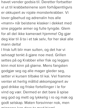
havet vender godsia til. Deretter fortsetter
vi ut til krabbeteinene som forhåpentligvis
er okkupert av rojale monsterkrabber. Vi
lover gåsehud og adrenalin hos alle
«mann» når beistene klasker i dekket med
sine piggete armer og fulle tyngde. Glem
for all del ikke kameraet hjemme! Og gjør
deg klar til å ta i et tak selv, for her skal alle
mann delta!
I frisk luft blir man sulten, og det har vi
selvsagt tenkt å gjøre noe med. Grillen
settes på og Krabber eller fisk og legges
kinn mot kinn på glørne. Mens fangsten
godgjør seg og alle mager gleder seg,
setter vi kursen tilbake til kai. Vel framme
venter et herlig måltid akkompagnert av
god drikke og friske fortellinger i le for
vind og vær. Dermed er det bare å spise
seg god og mett og lykkelig i ro og mak og
godt selskap. Maten forsvinner nok, men
minnene kan dere ta med hjem!